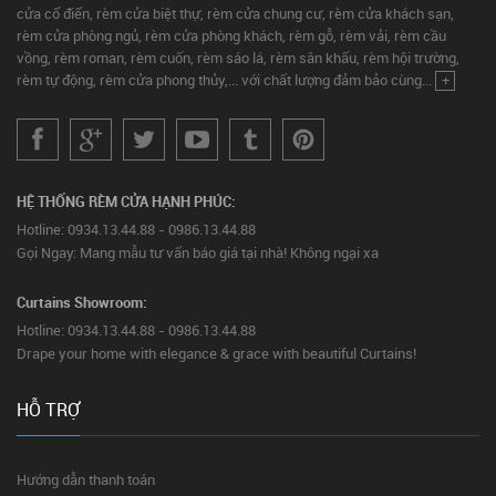
cửa cổ điển, rèm cửa biệt thự, rèm cửa chung cư, rèm cửa khách sạn,
rèm cửa phòng ngủ, rèm cửa phòng khách, rèm gỗ, rèm vải, rèm cầu
vồng, rèm roman, rèm cuốn, rèm sáo lá, rèm sân khấu, rèm hội trường,
rèm tự động, rèm cửa phong thủy,... với chất lượng đảm bảo cùng...
+
HỆ THỐNG RÈM CỬA HẠNH PHÚC:
Hotline: 0934.13.44.88 - 0986.13.44.88
Gọi Ngay: Mang mẫu tư vấn báo giá tại nhà! Không ngại xa
Curtains Showroom:
Hotline: 0934.13.44.88 - 0986.13.44.88
Drape your home with elegance & grace with beautiful Curtains!
HỖ TRỢ
Hướng dẫn thanh toán