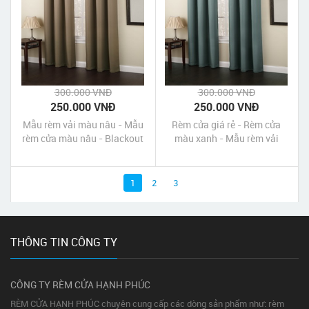
300.000 VNĐ
300.000 VNĐ
250.000 VNĐ
250.000 VNĐ
Mẫu rèm vải màu nâu - Mẫu
Rèm cửa giá rẻ - Rèm cửa
rèm cửa màu nâu - Blackout
màu xanh - Mẫu rèm vải
Curtains - Mocha
màu xanh
1
2
3
THÔNG TIN CÔNG TY
CÔNG TY RÈM CỬA HẠNH PHÚC
RÈM CỬA HẠNH PHÚC chuyên cung cấp các dòng sản phẩm như: rèm