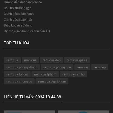
Hướng dẫn đặt hàng online
Câu hỏi thường gặp
Chính sách bảo hành
Chính sách bảo mật
Điều khoản sử dụng
Dịch vụ giao hàng và thu tiền TQ
TOP TỪ KHÓA
rem cua
man cua
rem cua dep
rem cua gia re
rem cua phong khach
rem cua phong ngu
rem vai
rem dep
rem cua tphcm
man cua tphcm
rem cua can ho
rem cua chung cu
rem cua dep tphcm
LIÊN HỆ TƯ VẤN: 0934 13 44 88