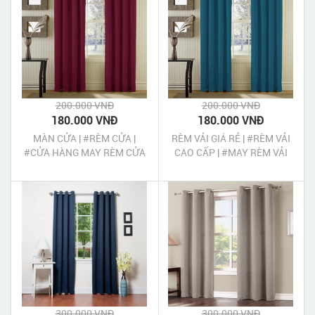
200.000 VNĐ
200.000 VNĐ
180.000 VNĐ
180.000 VNĐ
MÀN CỬA | #RÈM CỬA |
RÈM VẢI GIÁ RẺ | #RÈM VẢI
#CỬA HÀNG MAY RÈM CỬA
CAO CẤP | #MAY RÈM VẢI
GIÁ RẺ CHẤT LƯỢNG TẠI
TPHCM
300.000 VNĐ
300.000 VNĐ