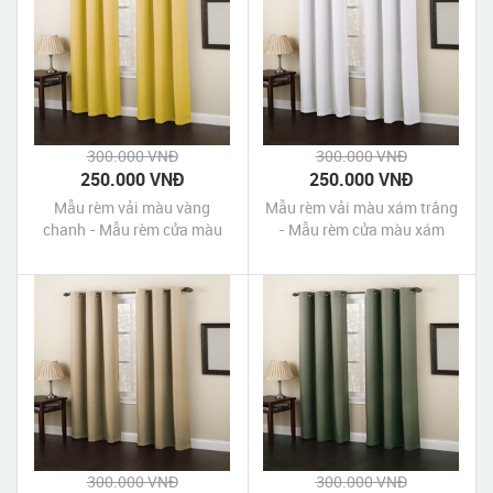
300.000 VNĐ
300.000 VNĐ
250.000 VNĐ
250.000 VNĐ
Mẫu rèm vải màu vàng
Mẫu rèm vải màu xám trắng
chanh - Mẫu rèm cửa màu
- Mẫu rèm cửa màu xám
vàng chanh - Blackout
trắng - Blackout Curtains -
Curtains - Yellow
White
300.000 VNĐ
300.000 VNĐ