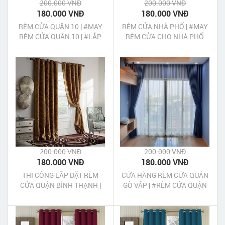
200.000 VNĐ
200.000 VNĐ
180.000 VNĐ
180.000 VNĐ
RÈM CỬA QUẬN 10 | #MAY
RÈM CỬA NHÀ PHỐ | #MAY
RÈM CỬA QUẬN 10 | #LẮP
RÈM CỬA CHO NHÀ PHỐ
ĐẶT UY TÍN | #GIÁ RẺ
CAO CẤP ĐẸP GIÁ RẺ
TPHCM
200.000 VNĐ
200.000 VNĐ
180.000 VNĐ
180.000 VNĐ
THI CÔNG LẮP ĐẶT RÈM
CỬA HÀNG RÈM CỬA QUÂN
CỬA QUẬN BÌNH THẠNH |
GÒ VẤP | #RÈM CỬA QUẬN
#MAY RÈM CỬA QUẬN BÌNH
GÒ VẤP GIÁ RẺ
THẠNH