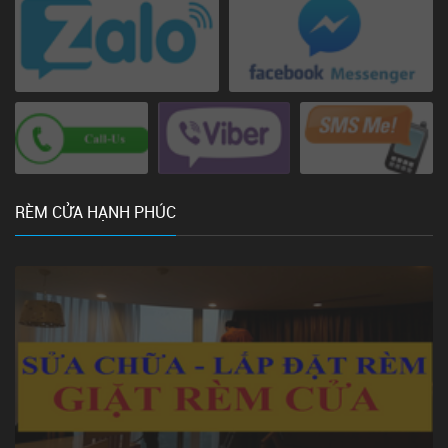
RÈM CỬA HẠNH PHÚC