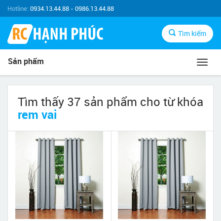
Hotline:
0934.13.44.88 - 0986.13.44.88
Tìm kiếm
Sản phẩm
Toggl
navig
Tìm thấy 37 sản phẩm cho từ khóa
rem vai