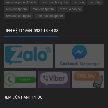
rem cua phong khach
rem cua phong ngu
rem vai
rem dep
rem cua tphcm
man cua tphcm
rem cua can ho
rem cua chung cu
rem cua dep tphcm
LIÊN HỆ TƯ VẤN: 0934 13 44 88
RÈM CỬA HẠNH PHÚC