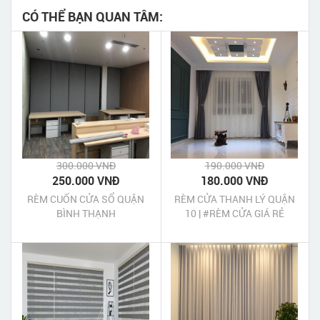
CÓ THỂ BẠN QUAN TÂM:
300.000 VNĐ
190.000 VNĐ
250.000 VNĐ
180.000 VNĐ
RÈM CUỐN CỬA SỔ QUẬN
RÈM CỬA THANH LÝ QUẬN
BÌNH THẠNH
10 | #RÈM CỬA GIÁ RẺ
#MẪU RÈM ĐẸP