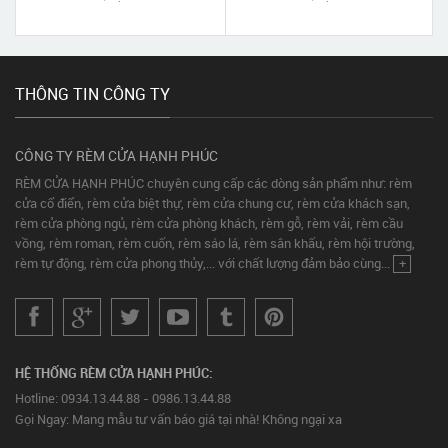
THÔNG TIN CÔNG TY
CÔNG TY RÈM CỬA HẠNH PHÚC
RÈM CỬA HẠNH PHÚC chuyên cung cấp các dòng sản phẩm như: rèm
cửa cổ điển, rèm cửa biệt thự, rèm cửa chung cư, rèm cửa khách sạn,
rèm cửa phòng ngủ, rèm cửa phòng khách, rèm gỗ, rèm vải, rèm cầu
vồng, rèm roman, rèm cuốn, rèm sáo lá, rèm sân khấu, rèm hội trường,
rèm tự động, rèm cửa phong thủy,... với chất lượng đảm bảo cùng...
+
HỆ THỐNG RÈM CỬA HẠNH PHÚC:
Hotline: 0934.13.44.88 - 0986.13.44.88
Gọi Ngay: Mang mẫu tư vấn báo giá tại nhà! Không ngại xa