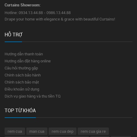
Curtains Showroom:
Hotline: 0934.13.44.88 - 0986.13.44.88
Drape your home with elegance & grace with beautiful Curtains!
HỖ TRỢ
Hướng dẫn thanh toán
Hướng dẫn đặt hàng online
Câu hỏi thường gặp
Chính sách bảo hành
Chính sách bảo mật
Điều khoản sử dụng
Dịch vụ giao hàng và thu tiền TQ
TOP TỪ KHÓA
rem cua
man cua
rem cua dep
rem cua gia re