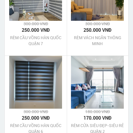
300.000 VNĐ
300.000 VNĐ
250.000 VNĐ
250.000 VNĐ
RÈM CẦU VỒNG HÀN QUỐC
RÈM VÁCH NGĂN THÔNG
QUẬN 7
MINH
300.000 VNĐ
180.000 VNĐ
250.000 VNĐ
170.000 VNĐ
RÈM CẦU VỒNG HÀN QUỐC
RÈM CỬA SIÊU ĐẸP-SIÊU RẺ
QUẬN 6
QUẬN 2