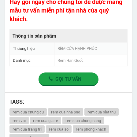
Hãy gọi ngay cho chúng tôi để được mang
mẫu tư vấn miễn phí tận nhà của quý
khách.
Thông tin sản phẩm
Thương hiệu
RÈM CỬA HẠNH PHÚC
Danh mục
Rèm Hàn Quốc
GỌI TƯ VẤN
TAGS:
rem cua chung cu
rem cua nha pho
rem cua biet thu
rem vai
rem cua gia re
rem cua chong nang
rem cua trang tri
rem cua so
rem phong khach