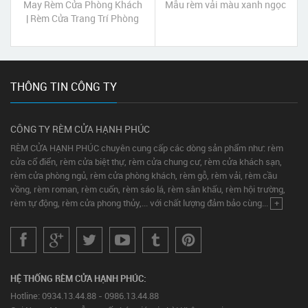
May Rèm Cửa Phòng Khách
Mẫu rèm vải màu xanh ngọc
| Rèm Cửa Trang Trí Phòng
Khách TPHCM
THÔNG TIN CÔNG TY
CÔNG TY RÈM CỬA HẠNH PHÚC
RÈM CỬA HẠNH PHÚC chuyên cung cấp các dòng sản phẩm như: rèm
cửa cổ điển, rèm cửa biệt thự, rèm cửa chung cư, rèm cửa khách sạn,
rèm cửa phòng ngủ, rèm cửa phòng khách, rèm gỗ, rèm vải, rèm cầu
vồng, rèm roman, rèm cuốn, rèm sáo lá, rèm sân khấu, rèm hội trường,
rèm tự động, rèm cửa phong thủy,... với chất lượng đảm bảo cùng...
+
HỆ THỐNG RÈM CỬA HẠNH PHÚC:
Hotline: 0934.13.44.88 - 0986.13.44.88