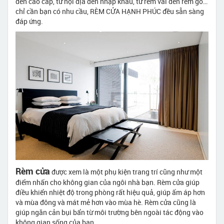
đến cao cấp, từ nội địa đến nhập khẩu, từ rèm vải đến rèm gỗ…
chỉ cần bạn có nhu cầu, RÈM CỬA HẠNH PHÚC đều sẵn sàng
đáp ứng.
Rèm cửa
được xem là một phụ kiện trang trí cũng như một
điểm nhấn cho không gian của ngôi nhà bạn. Rèm cửa giúp
điều khiển nhiệt độ trong phòng rất hiệu quả, giúp ấm áp hơn
và mùa đông và mát mẻ hơn vào mùa hè. Rèm cửa cũng là
giúp ngăn cản bụi bẩn từ môi trường bên ngoài tác động vào
không gian sống của bạn.