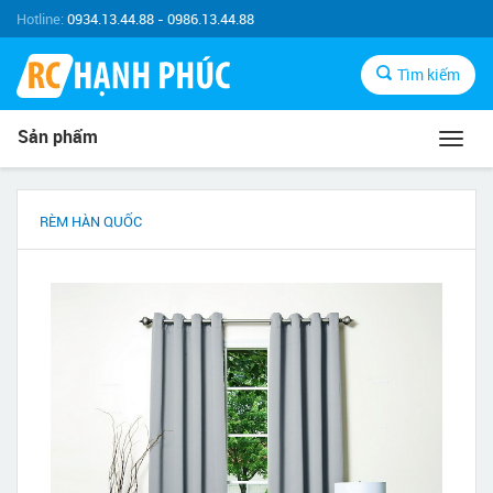
Hotline:
0934.13.44.88 - 0986.13.44.88
Tìm kiếm
Sản phẩm
Toggl
navig
RÈM HÀN QUỐC