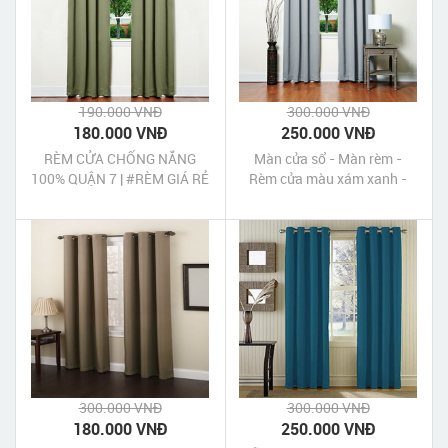
190.000 VNĐ
300.000 VNĐ
180.000 VNĐ
250.000 VNĐ
RÈM CỬA CHỐNG NẮNG
Màn cửa sổ - Màn rèm -
100% QUẬN 7 | #RÈM GIÁ RẺ
Rèm cửa màu xám xanh -
#BÁO GIÁ TẠI NHÀ
Rèm vải màu xám xanh
300.000 VNĐ
300.000 VNĐ
180.000 VNĐ
250.000 VNĐ