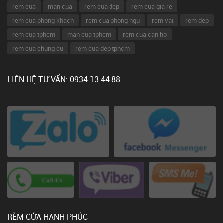
rem cua
man cua
rem cua dep
rem cua gia re
rem cua phong khach
rem cua phong ngu
rem vai
rem dep
rem cua tphcm
man cua tphcm
rem cua can ho
rem cua chung cu
rem cua dep tphcm
LIÊN HỆ TƯ VẤN: 0934 13 44 88
RÈM CỬA HẠNH PHÚC