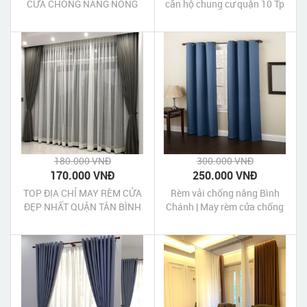
CỬA CHỐNG NẮNG NÓNG
căn hộ chung cư quận 10 Tp
HCM
180.000 VNĐ
300.000 VNĐ
170.000 VNĐ
250.000 VNĐ
TOP ĐỊA CHỈ MAY RÈM CỬA
Rèm vải chống nắng Bình
ĐẸP NHẤT QUẬN TÂN BÌNH
Chánh | May rèm cửa chống
nắng Bình Chánh Tp HCM