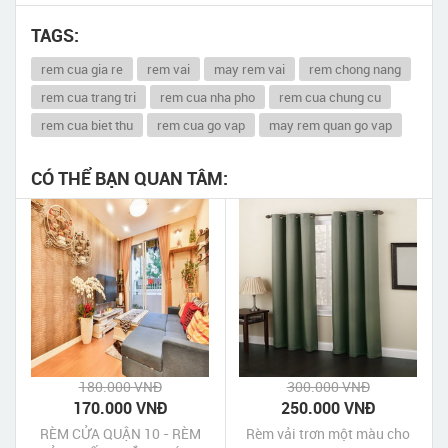
TAGS:
rem cua gia re
rem vai
may rem vai
rem chong nang
rem cua trang tri
rem cua nha pho
rem cua chung cu
rem cua biet thu
rem cua go vap
may rem quan go vap
CÓ THỂ BẠN QUAN TÂM:
180.000 VNĐ
300.000 VNĐ
170.000 VNĐ
250.000 VNĐ
RÈM CỬA QUẬN 10 - RÈM
Rèm vải trơn một màu cho