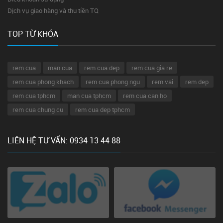
Dịch vụ giao hàng và thu tiền TQ
TOP TỪ KHÓA
rem cua
man cua
rem cua dep
rem cua gia re
rem cua phong khach
rem cua phong ngu
rem vai
rem dep
rem cua tphcm
man cua tphcm
rem cua can ho
rem cua chung cu
rem cua dep tphcm
LIÊN HỆ TƯ VẤN: 0934 13 44 88