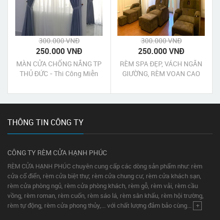
300.000 VNĐ
300.000 VNĐ
250.000 VNĐ
250.000 VNĐ
MÀN CỬA CHỐNG NẮNG TP
RÈM SPA ĐẸP, VÁCH NGĂN
THỦ ĐỨC - Thi Công Miễn
GIƯỜNG, RÈM VOAN CAO
Phí Không Bụi
CẤP QUẬN 2 TPHCM
THÔNG TIN CÔNG TY
CÔNG TY RÈM CỬA HẠNH PHÚC
RÈM CỬA HẠNH PHÚC chuyên cung cấp các dòng sản phẩm như: rèm
cửa cổ điển, rèm cửa biệt thự, rèm cửa chung cư, rèm cửa khách sạn,
rèm cửa phòng ngủ, rèm cửa phòng khách, rèm gỗ, rèm vải, rèm cầu
vồng, rèm roman, rèm cuốn, rèm sáo lá, rèm sân khấu, rèm hội trường,
rèm tự động, rèm cửa phong thủy,... với chất lượng đảm bảo cùng...
+