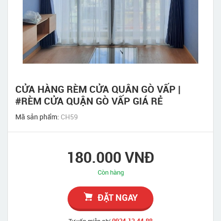
CỬA HÀNG RÈM CỬA QUÂN GÒ VẤP |
#RÈM CỬA QUẬN GÒ VẤP GIÁ RẺ
Mã sản phẩm:
CH59
180.000 VNĐ
Còn hàng
ĐẶT NGAY
0934.13.44.88
Tư vấn miễn phí