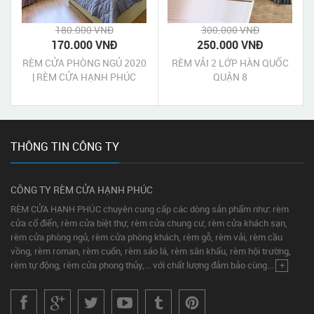
180.000 VNĐ
300.000 VNĐ
170.000 VNĐ
250.000 VNĐ
RÈM CỬA PHÒNG NGỦ 2020
RÈM VẢI 2 LỚP HÀN QUỐC
| RÈM CỬA HẠNH PHÚC
QUẬN 8
THÔNG TIN CÔNG TY
CÔNG TY RÈM CỬA HẠNH PHÚC
RÈM CỬA HẠNH PHÚC chuyên cung cấp các dòng sản phẩm như: rèm
cửa cổ điển, rèm cửa biệt thự, rèm cửa chung cư, rèm cửa khách sạn,
rèm cửa phòng ngủ, rèm cửa phòng khách, rèm gỗ, rèm vải, rèm cầu
vồng, rèm roman, rèm cuốn, rèm sáo lá, rèm sân khấu, rèm hội trường,
rèm tự động, rèm cửa phong thủy,... với chất lượng đảm bảo cùng...
+