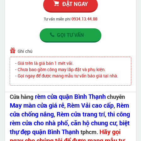
ĐẶT NGAY
0934.13.44.88
Tư vấn miễn phí
GỌI TƯ VẤN
Ghi chú
- Giá trên là giá bán 1 mét vải.
- Chưa bao gồm công may lắp đặt và phụ kiện.
- Gọi ngay để được mang mẫu tư vấn báo giá tại nhà.
rèm cửa quận Bình Thạnh
Cửa hàng
chuyên
May màn cửa giá rẻ
Rèm Vải cao cấp
Rèm
,
,
cửa chống nắng
Rèm cửa trang trí
thi công
,
,
rèm cửa cho nhà phố, căn hộ chung cư, biệt
thự đẹp quận Bình Thạnh
Hãy gọi
tphcm.
ngay cho chúng tôi để được mang mẫu tư