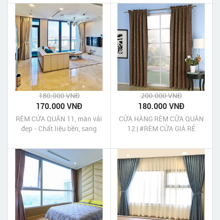
180.000 VNĐ
200.000 VNĐ
170.000 VNĐ
180.000 VNĐ
RÈM CỬA QUẬN 11, màn vải
CỬA HÀNG RÈM CỬA QUÂN
đẹp - Chất liệu bền, sang
12 | #RÈM CỬA GIÁ RẺ
trọng - Thi công nhanh