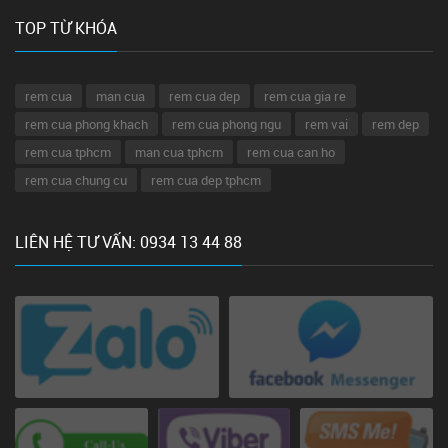
TOP TỪ KHÓA
rem cua
man cua
rem cua dep
rem cua gia re
rem cua phong khach
rem cua phong ngu
rem vai
rem dep
rem cua tphcm
man cua tphcm
rem cua can ho
rem cua chung cu
rem cua dep tphcm
LIÊN HỆ TƯ VẤN: 0934 13 44 88