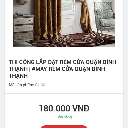
THI CÔNG LẮP ĐẶT RÈM CỬA QUẬN BÌNH
THẠNH | #MAY RÈM CỬA QUẬN BÌNH
THẠNH
Mã sản phẩm:
CH60
180.000 VNĐ
Còn hàng