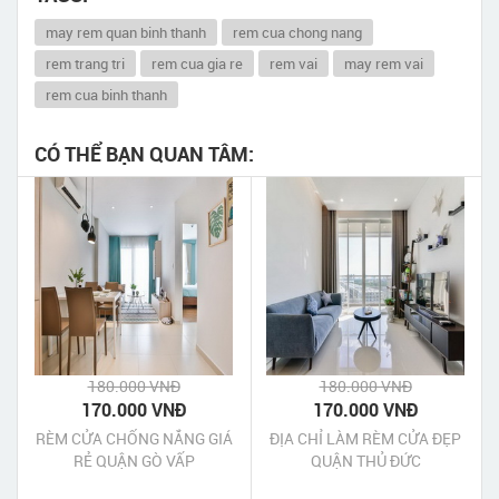
may rem quan binh thanh
rem cua chong nang
rem trang tri
rem cua gia re
rem vai
may rem vai
rem cua binh thanh
CÓ THỂ BẠN QUAN TÂM:
180.000 VNĐ
180.000 VNĐ
170.000 VNĐ
170.000 VNĐ
RÈM CỬA CHỐNG NẮNG GIÁ
ĐỊA CHỈ LÀM RÈM CỬA ĐẸP
RẺ QUẬN GÒ VẤP
QUẬN THỦ ĐỨC