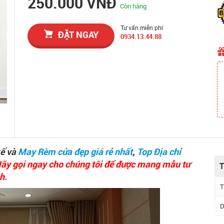
250.000 VNĐ
Còn hàng
Tư vấn miễn phí
ĐẶT NGAY
0934.13.44.88
kế và
May Rèm cửa đẹp giá rẻ nhất
,
Top Địa chỉ
ãy gọi ngay cho chúng tôi để được mang mẫu tư
T
h.
T
D