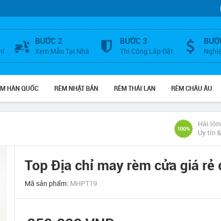
BƯỚC 2
BƯỚC 3
BƯỚ
hí
Xem Mẫu Tại Nhà
Thi Công Lắp Đặt
Nghi
ÈM HÀN QUỐC
RÈM NHẬT BẢN
RÈM THÁI LAN
RÈM CHÂU ÂU
Hài lòn
100%
Uy tín 
Top Địa chỉ may rèm cửa giá rẻ 
Mã sản phẩm:
MHPT19