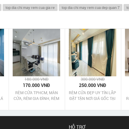
top dia chi may rem cua gia re
top dia chi may rem cua dep quan 7
t
180.000 VNĐ
300.000 VNĐ
170.000 VNĐ
250.000 VNĐ
RÈM CỬA TPHCM, MÀN
RÈM CỬA ĐẸP UY TÍN LẮP
LÁ
CỬA, RÈM GIA ĐÌNH, RÈM
ĐẶT TẬN NƠI GIÁ GỐC TẠI
R
VĂN PHÒNG
XƯỞNG QUẬN 12 TPHCM
HỖ TRỢ