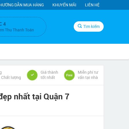
HƯỚNG DẪN MUA HÀNG
KHUYẾN MÃI
LIÊN HỆ
C 4
Tìm kiếm
ệm Thu Thanh Toán
g
Giá thành
Miễn phí tư
Free
& Chất lượng
tốt nhất
vấn tại nhà
đẹp nhất tại Quận 7