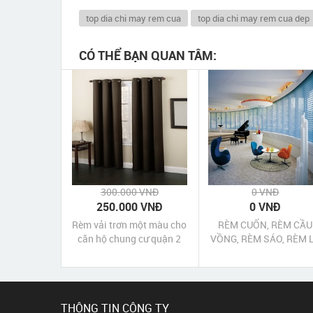
top dia chi may rem cua
top dia chi may rem cua dep
CÓ THỂ BẠN QUAN TÂM:
300.000 VNĐ
0 VNĐ
250.000 VNĐ
0 VNĐ
Rèm vải trơn một màu cho
RÈM CUỐN, RÈM CẦU
căn hộ chung cư quận 2
VỒNG, RÈM SÁO, RÈM 
Tp HCM
QUẬN 10
THÔNG TIN CÔNG TY