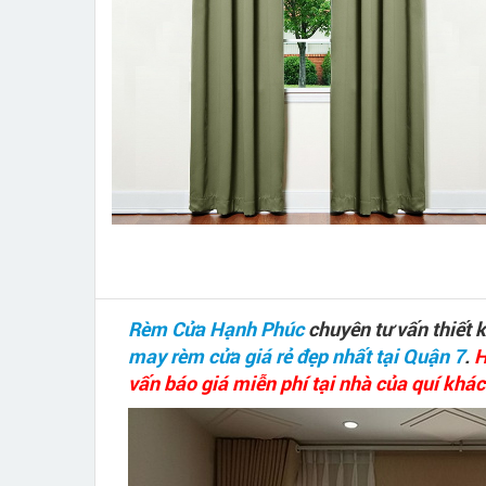
Rèm Cửa Hạnh Phúc
chuyên tư vấn thiết 
may rèm cửa giá rẻ đẹp nhất tại Quận 7
.
H
vấn báo giá miễn phí tại nhà của quí khác