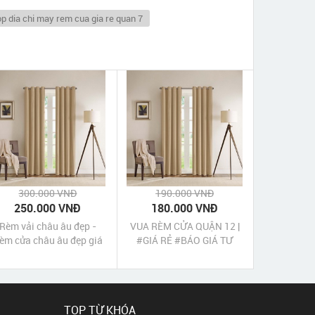
op dia chi may rem cua gia re quan 7
300.000 VNĐ
190.000 VNĐ
250.000 VNĐ
180.000 VNĐ
Rèm vải châu âu đẹp -
VUA RÈM CỬA QUẬN 12 |
èm cửa châu âu đẹp giá
#GIÁ RẺ #BÁO GIÁ TƯ
rẻ nhất
VẤN TẠI NHÀ
TOP TỪ KHÓA