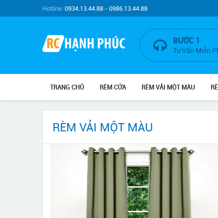
Hotline:
0934.13.44.88 - 0986.13.44.88
BƯỚC 1
Tư Vấn Miễn P
TRANG CHỦ
RÈM CỬA
RÈM VẢI MỘT MÀU
R
RÈM VẢI MỘT MÀU