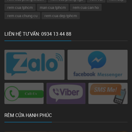
rem cua tphcm
man cua tphcm
rem cua can ho
rem cua chung cu
rem cua dep tphcm
LIÊN HỆ TƯ VẤN: 0934 13 44 88
RÈM CỬA HẠNH PHÚC