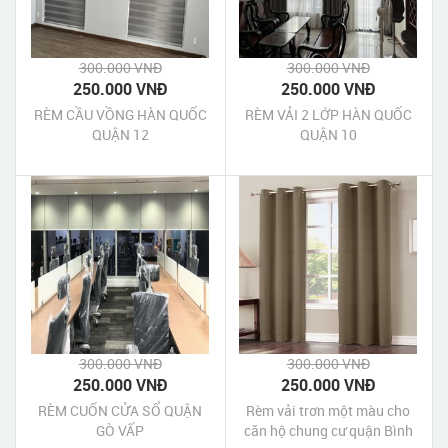
300.000 VNĐ
300.000 VNĐ
250.000 VNĐ
250.000 VNĐ
RÈM CẦU VỒNG HÀN QUỐC
RÈM VẢI 2 LỚP HÀN QUỐC
QUẬN 12
QUẬN 10
300.000 VNĐ
300.000 VNĐ
250.000 VNĐ
250.000 VNĐ
RÈM CUỐN CỬA SỔ QUẬN
Rèm vải trơn một màu cho
GÒ VẤP
căn hộ chung cư quận Bình