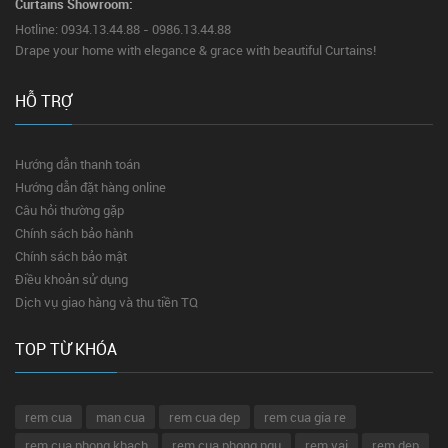
Curtains Showroom:
Hotline: 0934.13.44.88 - 0986.13.44.88
Drape your home with elegance & grace with beautiful Curtains!
HỖ TRỢ
Hướng dẫn thanh toán
Hướng dẫn đặt hàng online
Câu hỏi thường gặp
Chính sách bảo hành
Chính sách bảo mật
Điều khoản sử dụng
Dịch vụ giao hàng và thu tiền TQ
TOP TỪ KHÓA
rem cua
man cua
rem cua dep
rem cua gia re
rem cua phong khach
rem cua phong ngu
rem vai
rem dep