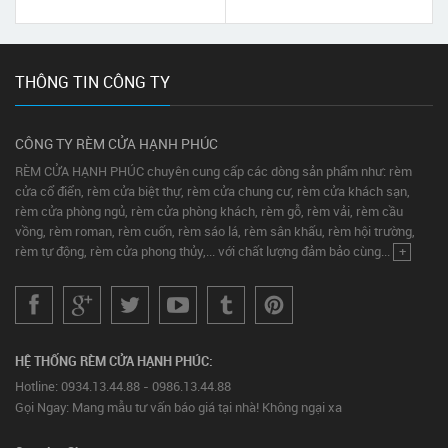
Thạnh Tp HCM
THÔNG TIN CÔNG TY
CÔNG TY RÈM CỬA HẠNH PHÚC
RÈM CỬA HẠNH PHÚC chuyên cung cấp các dòng sản phẩm như: rèm
cửa cổ điển, rèm cửa biệt thự, rèm cửa chung cư, rèm cửa khách sạn,
rèm cửa phòng ngủ, rèm cửa phòng khách, rèm gỗ, rèm vải, rèm cầu
vồng, rèm roman, rèm cuốn, rèm sáo lá, rèm sân khấu, rèm hội trường,
rèm tự động, rèm cửa phong thủy,... với chất lượng đảm bảo cùng...
+
HỆ THỐNG RÈM CỬA HẠNH PHÚC:
Hotline: 0934.13.44.88 - 0986.13.44.88
Gọi Ngay: Mang mẫu tư vấn báo giá tại nhà! Không ngại xa