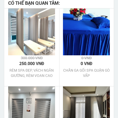
CÓ THỂ BẠN QUAN TÂM:
300.000 VNĐ
0 VNĐ
250.000 VNĐ
0 VNĐ
RÈM SPA ĐẸP, VÁCH NGĂN
CHĂN GA GỐI SPA QUẬN GÒ
GIƯỜNG, RÈM VOAN CAO
VẤP
CẤP QUẬN 9 TPHCM