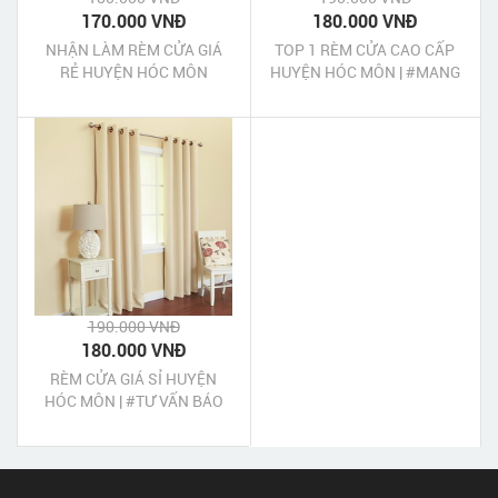
170.000 VNĐ
180.000 VNĐ
NHẬN LÀM RÈM CỬA GIÁ
TOP 1 RÈM CỬA CAO CẤP
RẺ HUYỆN HÓC MÔN
HUYỆN HÓC MÔN | #MANG
MẪU TƯ VẤN BÁO GIÁ TẠI
NHÀ
190.000 VNĐ
180.000 VNĐ
RÈM CỬA GIÁ SỈ HUYỆN
HÓC MÔN | #TƯ VẤN BÁO
GIÁ RÈM CỬA TẠI NHÀ