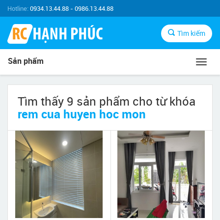
Hotline:
0934.13.44.88 - 0986.13.44.88
Tìm kiếm
Sản phẩm
Toggl
navig
Tìm thấy 9 sản phẩm cho từ khóa
rem cua huyen hoc mon