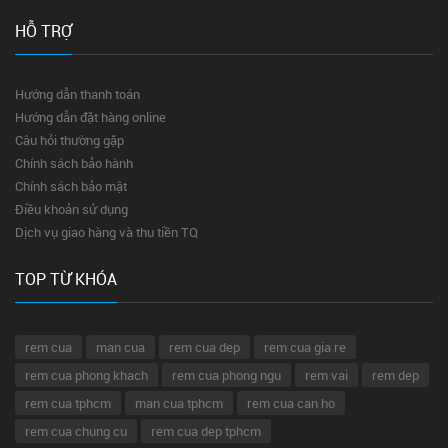
HỖ TRỢ
Hướng dẫn thanh toán
Hướng dẫn đặt hàng online
Câu hỏi thường gặp
Chính sách bảo hành
Chính sách bảo mật
Điều khoản sử dụng
Dịch vụ giao hàng và thu tiền TQ
TOP TỪ KHÓA
rem cua
man cua
rem cua dep
rem cua gia re
rem cua phong khach
rem cua phong ngu
rem vai
rem dep
rem cua tphcm
man cua tphcm
rem cua can ho
rem cua chung cu
rem cua dep tphcm