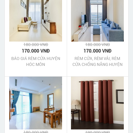
180.000 VNĐ
180.000 VNĐ
170.000 VNĐ
170.000 VNĐ
BÁO GIÁ RÈM CỬA HUYỆN
RÈM CỬA, RÈM VẢI, RÈM
HÓC MÔN
CỬA CHỐNG NẮNG HUYỆN
HÓC MÔN
180.000 VNĐ
190.000 VNĐ