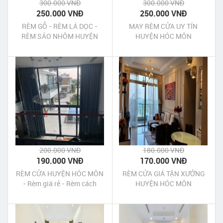
300.000 VNĐ
300.000 VNĐ
250.000 VNĐ
250.000 VNĐ
RÈM GỖ - RÈM LÁ DỌC -
MAY RÈM CỬA UY TÍN
RÈM SÁO NHÔM HUYỆN
HUYỆN HÓC MÔN
HÓC MÔN
200.000 VNĐ
180.000 VNĐ
190.000 VNĐ
170.000 VNĐ
RÈM CỬA HUYỆN HÓC MÔN
RÈM CỬA GIÁ TẬN XƯỞNG
- Rèm giá rẻ - Rèm cách
HUYỆN HÓC MÔN
nhiệt