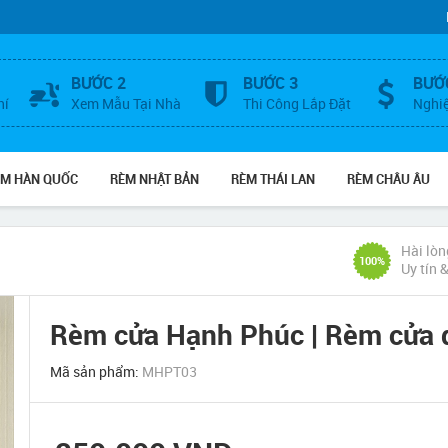
BƯỚC 2
BƯỚC 3
BƯỚ
hí
Xem Mẫu Tại Nhà
Thi Công Lắp Đặt
Nghi
ÈM HÀN QUỐC
RÈM NHẬT BẢN
RÈM THÁI LAN
RÈM CHÂU ÂU
Hài lòn
100%
Uy tín 
Rèm cửa Hạnh Phúc | Rèm cửa đ
Mã sản phẩm:
MHPT03