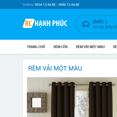
Hotline:
0934.13.44.88 - 0986.13.44.88
BƯỚC 1
Tư Vấn Miễn P
TRANG CHỦ
RÈM CỬA
RÈM VẢI MỘT MÀU
R
RÈM VẢI MỘT MÀU