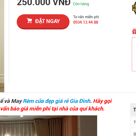
250.000 VNĐ
Còn hàng
Tư vấn miễn phí
ĐẶT NGAY
0934.13.44.88
kế và May
Rèm cửa đẹp giá rẻ Gia Đình
.
Hãy gọi
ấn báo giá miễn phí tại nhà của quí khách.
T
T
D