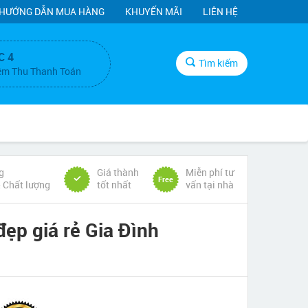
HƯỚNG DẪN MUA HÀNG
KHUYẾN MÃI
LIÊN HỆ
C 4
Tìm kiếm
ệm Thu Thanh Toán
g
Giá thành
Miễn phí tư
Free
& Chất lượng
tốt nhất
vấn tại nhà
ẹp giá rẻ Gia Đình