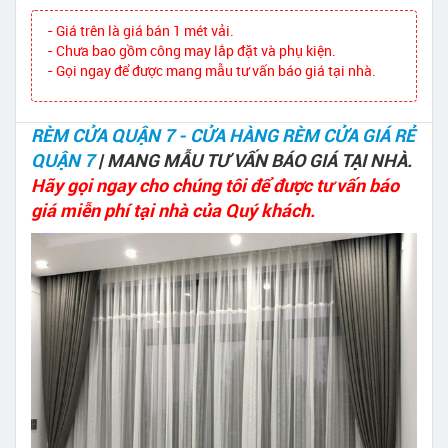
- Giá trên là giá bán 1 mét vải.
- Chưa bao gồm công may lắp đặt và phụ kiện.
- Gọi ngay để được mang mẫu tư vấn báo giá tại nhà.
RÈM CỬA QUẬN 7 - CỬA HÀNG RÈM CỬA GIÁ RẺ
QUẬN 7
| MANG MẪU TƯ VẤN BÁO GIÁ TẠI NHÀ.
Hãy gọi ngay cho chúng tôi để được tư vấn báo
giá miễn phí tại nhà của Quý khách.