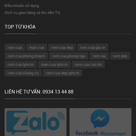
Điều khoản sử dụng
Dịch vụ giao hàng và thu tiền TQ
TOP TỪ KHÓA
rem cua
man cua
rem cua dep
rem cua gia re
rem cua phong khach
rem cua phong ngu
rem vai
rem dep
rem cua tphcm
man cua tphcm
rem cua can ho
rem cua chung cu
rem cua dep tphcm
LIÊN HỆ TƯ VẤN: 0934 13 44 88