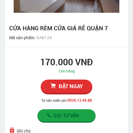
CỬA HÀNG RÈM CỬA GIÁ RẺ QUẬN 7
Mã sản phẩm:
RAB124
170.000 VNĐ
Còn hàng
ĐẶT NGAY
0934.13.44.88
Tư vấn miễn phí
GỌI TƯ VẤN
Ghi chú