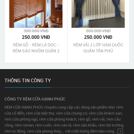
300.000 VNĐ
300.000 VNĐ
250.000 VNĐ
250.000 VNĐ
RÈM GỖ - RÈM LÁ DỌC -
RÈM VẢI 2 LỚP HÀN QUỐC
RÈM SÁO NHÔM QUẬN 2
QUẬN TÂN PHÚ
THÔNG TIN CÔNG TY
CÔNG TY RÈM CỬA HẠNH PHÚC
RÈM CỬA HẠNH PHÚC chuyên cung cấp các dòng sản phẩm như: rèm
cửa cổ điển, rèm cửa biệt thự, rèm cửa chung cư, rèm cửa khách sạn,
rèm cửa phòng ngủ, rèm cửa phòng khách, rèm gỗ, rèm vải, rèm cầu
vồng, rèm roman, rèm cuốn, rèm sáo lá, rèm sân khấu, rèm hội trường,
rèm tự động, rèm cửa phong thủy,... với chất lượng đảm bảo cùng...
+