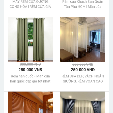
MAY RÈM CỬA ĐƯỜNG
Rèm cửa Khách Sạn Quận
CỘNG HÒA | RÈM CỬA GIÁ
Tân Phú HCM | Màn cửa
RẺ QUẬN TÂN BÌNH
Khách Sạn Quận Tân Phú
HCM
300.000 VNĐ
300.000 VNĐ
250.000 VNĐ
250.000 VNĐ
Rèm hàn quốc - Màn cửa
RÈM SPA ĐẸP, VÁCH NGĂN
hàn quốc đẹp giá tốt nhất
GIƯỜNG, RÈM VOAN CAO
CẤP QUẬN 1 TPHCM