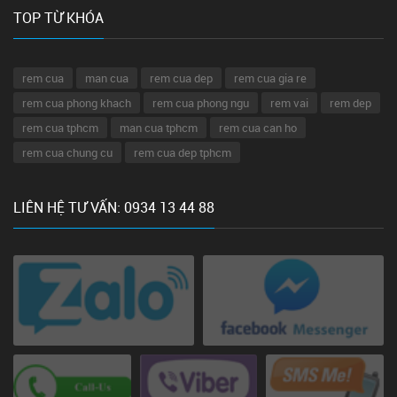
TOP TỪ KHÓA
rem cua
man cua
rem cua dep
rem cua gia re
rem cua phong khach
rem cua phong ngu
rem vai
rem dep
rem cua tphcm
man cua tphcm
rem cua can ho
rem cua chung cu
rem cua dep tphcm
LIÊN HỆ TƯ VẤN: 0934 13 44 88