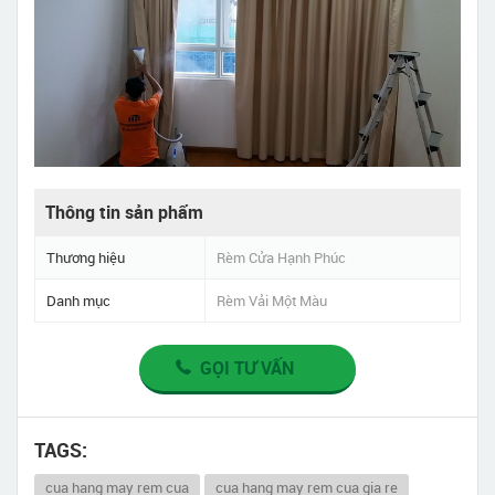
Thông tin sản phẩm
Thương hiệu
Rèm Cửa Hạnh Phúc
Danh mục
Rèm Vải Một Màu
GỌI TƯ VẤN
TAGS:
cua hang may rem cua
cua hang may rem cua gia re