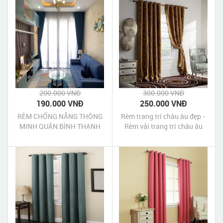
200.000 VNĐ
300.000 VNĐ
190.000 VNĐ
250.000 VNĐ
RÈM CHỐNG NẮNG THÔNG
Rèm trang trí châu âu đẹp -
MINH QUẬN BÌNH THẠNH
Rèm vải trang trí châu âu
đẹp