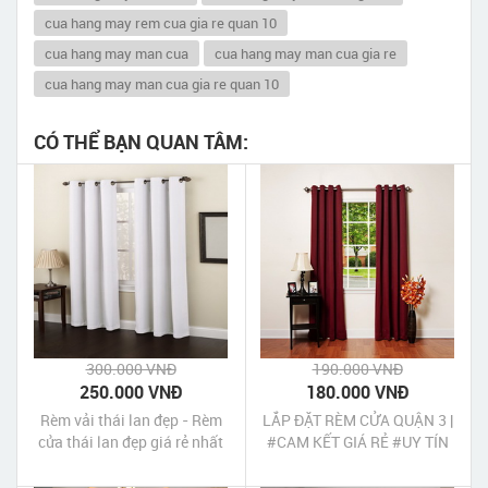
cua hang may rem cua gia re quan 10
cua hang may man cua
cua hang may man cua gia re
cua hang may man cua gia re quan 10
CÓ THỂ BẠN QUAN TÂM:
300.000 VNĐ
190.000 VNĐ
250.000 VNĐ
180.000 VNĐ
Rèm vải thái lan đẹp - Rèm
LẮP ĐẶT RÈM CỬA QUẬN 3 |
cửa thái lan đẹp giá rẻ nhất
#CAM KẾT GIÁ RẺ #UY TÍN
#CHẤT LƯỢNG