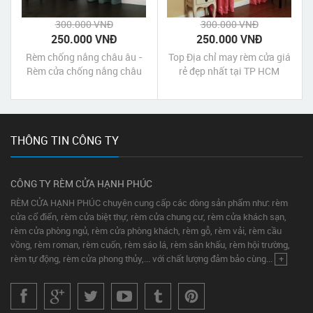
300.000 VNĐ
300.000 VNĐ
250.000 VNĐ
250.000 VNĐ
Rèm chống nắng châu âu -
Top Địa chỉ may rèm cửa giá
Rèm cửa chống nắng châu
rẻ đẹp nhất tại TP HCM
âu
THÔNG TIN CÔNG TY
CÔNG TY RÈM CỬA HẠNH PHÚC
RÈM CỬA HẠNH PHÚC chuyên cung cấp các dòng sản phẩm như: rèm
cửa cổ điển, rèm cửa biệt thự, rèm cửa chung cư, rèm cửa khách sạn,
rèm cửa phòng ngủ, rèm cửa phòng khách, rèm gỗ, rèm vải, rèm cầu
vồng, rèm roman, rèm cuốn, rèm sáo lá, rèm sân khấu, rèm hội trường,
rèm tự động, rèm cửa phong thủy,... với chất lượng đảm bảo cùng...
+