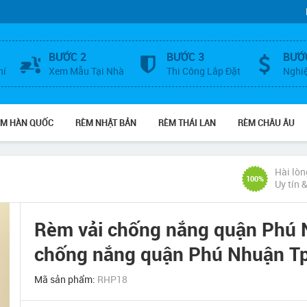
BƯỚC 2
BƯỚC 3
BƯỚ
hí
Xem Mẫu Tại Nhà
Thi Công Lắp Đặt
Nghi
ÈM HÀN QUỐC
RÈM NHẬT BẢN
RÈM THÁI LAN
RÈM CHÂU ÂU
Hài lòn
100%
Uy tín 
Rèm vải chống nắng quận Phú 
chống nắng quận Phú Nhuận 
Mã sản phẩm:
RHP18