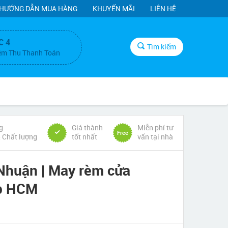
HƯỚNG DẪN MUA HÀNG
KHUYẾN MÃI
LIÊN HỆ
C 4
Tìm kiếm
ệm Thu Thanh Toán
g
Giá thành
Miễn phí tư
Free
& Chất lượng
tốt nhất
vấn tại nhà
Nhuận | May rèm cửa
Tp HCM