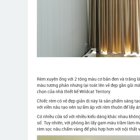
Rèm xuyên ống với 2 tông màu cơ bản đen và trắng là
màu tương phản nhưng lại toát lên vẻ đẹp gần gũi mà 
chọn của nhà thiết kế Wildcat Teritory.
Chiếc rèm có vẻ đẹp giản dị này là sản phẩm sáng tạo
với viền nâu tạo nên sự ấm áp với rèm thuôn để lấy 
Có nhiều cửa sổ với nhiều kiểu dáng khác nhau không
sổ. Tuy nhiên, với phòng ăn lấy gam màu trầm làm mà
rèm sọc nâu chấm vàng để phù hợp hơn với nội thất 