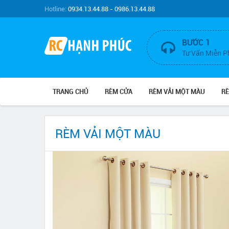
Hotline:
0934.13.44.88 - 0986.13.44.88
BƯỚC 1
Tư Vấn Miễn P
TRANG CHỦ
RÈM CỬA
RÈM VẢI MỘT MÀU
R
RÈM VẢI MỘT MÀU