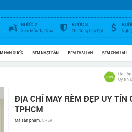
BƯỚC 2
BƯỚC 3
BƯỚ
hí
Xem Mẫu Tại Nhà
Thi Công Lắp Đặt
Nghi
ÈM HÀN QUỐC
RÈM NHẬT BẢN
RÈM THÁI LAN
RÈM CHÂU ÂU
Hài lòn
100%
Uy tín 
ĐỊA CHỈ MAY RÈM ĐẸP UY TÍ
TPHCM
Mã sản phẩm:
CH69