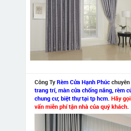
Công Ty
Rèm Cửa Hạnh Phúc
chuyê
trang trí, màn cửa chống nắng, rèm c
chung cư, biệt thự tại tp hcm
.
Hãy gọi
vấn miễn phí tận nhà của quý khách
.