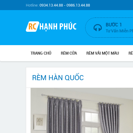
Hotline:
0934.13.44.88 - 0986.13.44.88
BƯỚC 1
Tư Vấn Miễn P
TRANG CHỦ
RÈM CỬA
RÈM VẢI MỘT MÀU
R
RÈM HÀN QUỐC