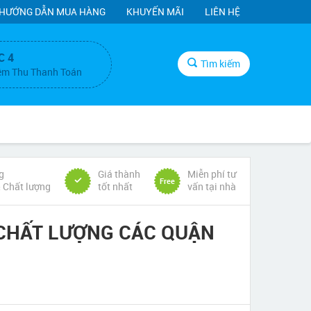
HƯỚNG DẪN MUA HÀNG
KHUYẾN MÃI
LIÊN HỆ
C 4
Tìm kiếm
ệm Thu Thanh Toán
g
Giá thành
Miễn phí tư
Free
& Chất lượng
tốt nhất
vấn tại nhà
N CHẤT LƯỢNG CÁC QUẬN